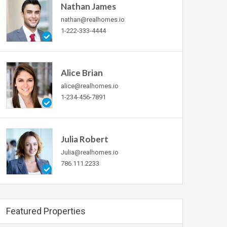
Nathan James
nathan@realhomes.io
1-222-333-4444
Alice Brian
alice@realhomes.io
1-234-456-7891
Julia Robert
Julia@realhomes.io
786.111.2233
Featured Properties