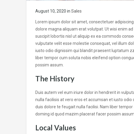
August 10, 2020
in
Sales
Lorem ipsum dolor sit amet, consectetuer adipiscing
dolore magna aliquam erat volutpat. Ut wisi enim ad
suscipit lobortis nisl ut aliquip ex ea commodo conseq
vulputate velit esse molestie consequat, vel illum dol
iusto odio dignissim qui blandit praesent luptatum zzr
liber tempor cum soluta nobis eleifend option congu
possim assum.
The History
Duis autem vel eum iriure dolor in hendrerit in vulput
nulla facilisis at vero eros et accumsan et iusto odio
duis dolore te feugait nulla facilisi. Nam liber tempo
doming id quod mazim placerat facer possim assum
Local Values