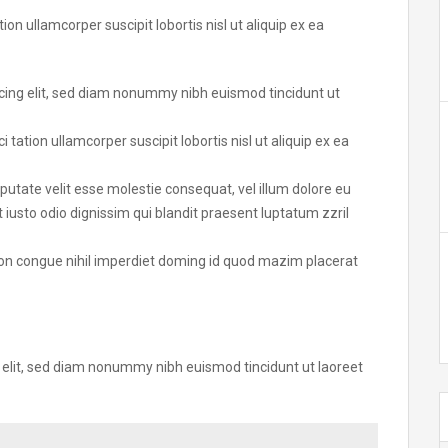
on ullamcorper suscipit lobortis nisl ut aliquip ex ea
cing elit, sed diam nonummy nibh euismod tincidunt ut
tation ullamcorper suscipit lobortis nisl ut aliquip ex ea
lputate velit esse molestie consequat, vel illum dolore eu
t iusto odio dignissim qui blandit praesent luptatum zzril
ion congue nihil imperdiet doming id quod mazim placerat
 elit, sed diam nonummy nibh euismod tincidunt ut laoreet