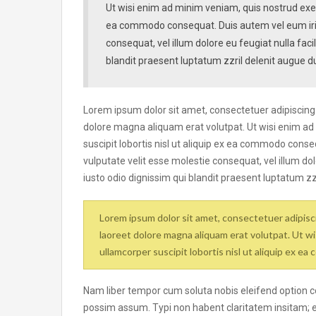
Ut wisi enim ad minim veniam, quis nostrud exerci
ea commodo consequat. Duis autem vel eum iriure
consequat, vel illum dolore eu feugiat nulla faci
blandit praesent luptatum zzril delenit augue duis
Lorem ipsum dolor sit amet, consectetuer adipiscing
dolore magna aliquam erat volutpat. Ut wisi enim ad
suscipit lobortis nisl ut aliquip ex ea commodo conseq
vulputate velit esse molestie consequat, vel illum dol
iusto odio dignissim qui blandit praesent luptatum zzri
Lorem ipsum dolor sit amet, consectetuer adipisc
laoreet dolore magna aliquam erat volutpat. Ut wi
ullamcorper suscipit lobortis nisl ut aliquip ex 
Nam liber tempor cum soluta nobis eleifend option 
possim assum. Typi non habent claritatem insitam; est