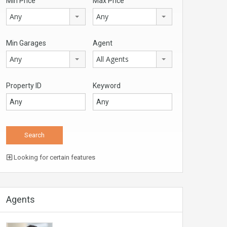
Min Price
Max Price
Any
Any
Min Garages
Agent
Any
All Agents
Property ID
Keyword
Looking for certain features
Agents