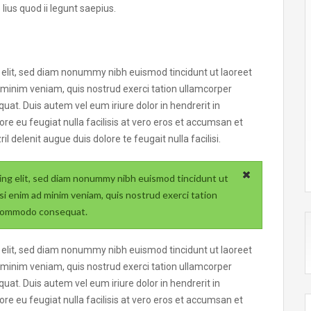
ius quod ii legunt saepius.
 elit, sed diam nonummy nibh euismod tincidunt ut laoreet
 minim veniam, quis nostrud exerci tation ullamcorper
uat. Duis autem vel eum iriure dolor in hendrerit in
ore eu feugiat nulla facilisis at vero eros et accumsan et
l delenit augue duis dolore te feugait nulla facilisi.
ing elit, sed diam nonummy nibh euismod tincidunt ut
si enim ad minim veniam, quis nostrud exerci tation
ea commodo consequat.
 elit, sed diam nonummy nibh euismod tincidunt ut laoreet
 minim veniam, quis nostrud exerci tation ullamcorper
uat. Duis autem vel eum iriure dolor in hendrerit in
ore eu feugiat nulla facilisis at vero eros et accumsan et