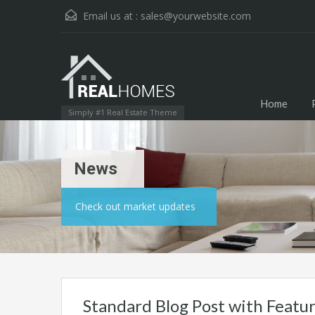
Email us at :
sales@yourwebsite.com
Home
Simply #1 Real Estate Theme
News
Check out market updates
Standard Blog Post with Featu