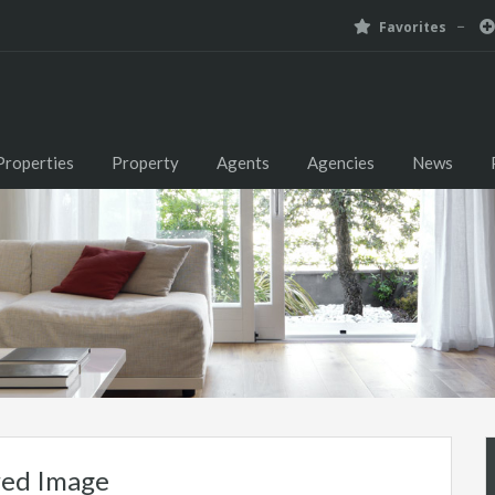
Favorites
Properties
Property
Agents
Agencies
News
red Image