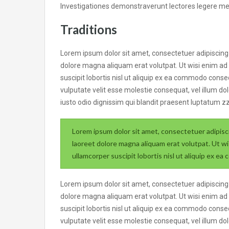
Investigationes demonstraverunt lectores legere me l
Traditions
Lorem ipsum dolor sit amet, consectetuer adipiscing
dolore magna aliquam erat volutpat. Ut wisi enim ad
suscipit lobortis nisl ut aliquip ex ea commodo conseq
vulputate velit esse molestie consequat, vel illum dol
iusto odio dignissim qui blandit praesent luptatum zzri
Lorem ipsum dolor sit amet, consectetuer adipisc
laoreet dolore magna aliquam erat volutpat. Ut wi
ullamcorper suscipit lobortis nisl ut aliquip ex 
Lorem ipsum dolor sit amet, consectetuer adipiscing
dolore magna aliquam erat volutpat. Ut wisi enim ad
suscipit lobortis nisl ut aliquip ex ea commodo conseq
vulputate velit esse molestie consequat, vel illum dol