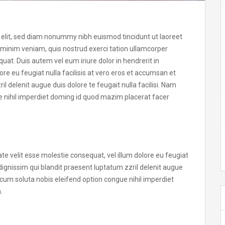
 elit, sed diam nonummy nibh euismod tincidunt ut laoreet
 minim veniam, quis nostrud exerci tation ullamcorper
uat. Duis autem vel eum iriure dolor in hendrerit in
ore eu feugiat nulla facilisis at vero eros et accumsan et
il delenit augue duis dolore te feugait nulla facilisi. Nam
e nihil imperdiet doming id quod mazim placerat facer
ate velit esse molestie consequat, vel illum dolore eu feugiat
 dignissim qui blandit praesent luptatum zzril delenit augue
r cum soluta nobis eleifend option congue nihil imperdiet
.