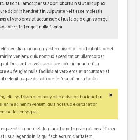
 tation ullamcorper suscipit lobortis nisl ut aliquip ex
 dolor in hendrerit in vulputate velit esse molestie
lisis at vero eros et accumsan et iusto odio dignissim qui
 dolore te feugait nulla facilisi.
 elit, sed diam nonummy nibh euismod tincidunt ut laoreet
 minim veniam, quis nostrud exerci tation ullamcorper
uat. Duis autem vel eum iriure dolor in hendrerit in
ore eu feugiat nulla facilisis at vero eros et accumsan et
l delenit augue duis dolore te feugait nulla facilisi.
ing elit, sed diam nonummy nibh euismod tincidunt ut
si enim ad minim veniam, quis nostrud exerci tation
ea commodo consequat.
congue nihil imperdiet doming id quod mazim placerat facer
 usus legentis in iis qui facit eorum claritatem.